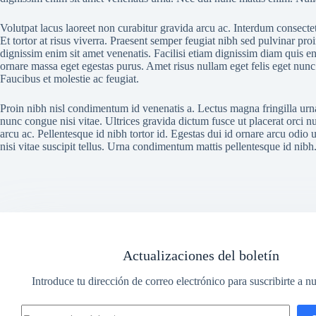
Volutpat lacus laoreet non curabitur gravida arcu ac. Interdum consectet
Et tortor at risus viverra. Praesent semper feugiat nibh sed pulvinar proi
dignissim enim sit amet venenatis. Facilisi etiam dignissim diam quis e
ornare massa eget egestas purus. Amet risus nullam eget felis eget nunc 
Faucibus et molestie ac feugiat.
Proin nibh nisl condimentum id venenatis a. Lectus magna fringilla urn
nunc congue nisi vitae. Ultrices gravida dictum fusce ut placerat orci nu
arcu ac. Pellentesque id nibh tortor id. Egestas dui id ornare arcu odio
nisi vitae suscipit tellus. Urna condimentum mattis pellentesque id nibh
Actualizaciones del boletín
Introduce tu dirección de correo electrónico para suscribirte a nu