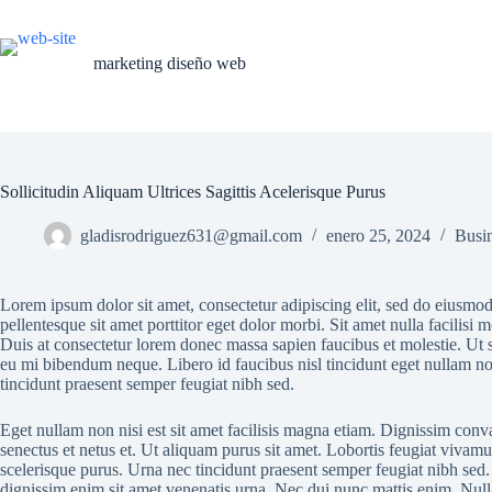
Saltar
al
contenido
marketing diseño web
Sollicitudin Aliquam Ultrices Sagittis Acelerisque Purus
gladisrodriguez631@gmail.com
enero 25, 2024
Busi
Lorem ipsum dolor sit amet, consectetur adipiscing elit, sed do eiusmod 
pellentesque sit amet porttitor eget dolor morbi. Sit amet nulla facilis
Duis at consectetur lorem donec massa sapien faucibus et molestie. Ut se
eu mi bibendum neque. Libero id faucibus nisl tincidunt eget nullam n
tincidunt praesent semper feugiat nibh sed.
Eget nullam non nisi est sit amet facilisis magna etiam. Dignissim conva
senectus et netus et. Ut aliquam purus sit amet. Lobortis feugiat vivamus 
scelerisque purus. Urna nec tincidunt praesent semper feugiat nibh sed. N
dignissim enim sit amet venenatis urna. Nec dui nunc mattis enim. Null