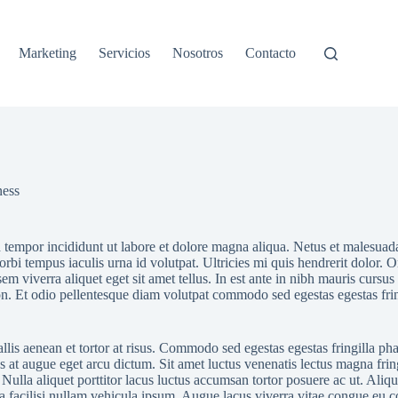
Marketing
Servicios
Nosotros
Contacto
ness
tempor incididunt ut labore et dolore magna aliqua. Netus et malesuada f
i morbi tempus iaculis urna id volutpat. Ultricies mi quis hendrerit dolo
m viverra aliquet eget sit amet tellus. In est ante in nibh mauris cursu
on. Et odio pellentesque diam volutpat commodo sed egestas egestas fri
llis aenean et tortor at risus. Commodo sed egestas egestas fringilla pha
at augue eget arcu dictum. Sit amet luctus venenatis lectus magna fringill
ulla aliquet porttitor lacus luctus accumsan tortor posuere ac ut. Aliquet
a facilisi nullam vehicula ipsum. Augue lacus viverra vitae congue eu c