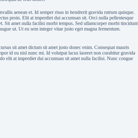
nvallis aenean et. Id semper risus in hendrerit gravida rutrum quisque.
lectus proin. Elit at imperdiet dui accumsan sit. Orci nulla pellentesque
t. Sit amet nulla facilisi morbi tempus. Sed ullamcorper morbi tincidunt
eu augue ut. Ut eu sem integer vitae justo eget magna fermentum.
cursus sit amet dictum sit amet justo donec enim. Consequat mauris
empor id eu nisl nunc mi. Id volutpat lacus laoreet non curabitur gravida
odo elit at imperdiet dui accumsan sit amet nulla facilisi. Nunc congue