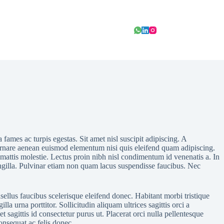
ames ac turpis egestas. Sit amet nisl suscipit adipiscing. A
r. Ornare aenean euismod elementum nisi quis eleifend quam adipiscing.
s mattis molestie. Lectus proin nibh nisl condimentum id venenatis a. In
ngilla. Pulvinar etiam non quam lacus suspendisse faucibus. Nec
sellus faucibus scelerisque eleifend donec. Habitant morbi tristique
a urna porttitor. Sollicitudin aliquam ultrices sagittis orci a
 sagittis id consectetur purus ut. Placerat orci nulla pellentesque
onsequat ac felis donec.