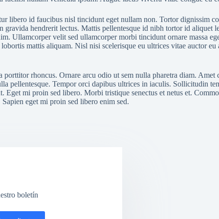
ur libero id faucibus nisl tincidunt eget nullam non. Tortor dignissim co
n gravida hendrerit lectus. Mattis pellentesque id nibh tortor id aliquet 
nim. Ullamcorper velit sed ullamcorper morbi tincidunt ornare massa ege
lobortis mattis aliquam. Nisl nisi scelerisque eu ultrices vitae auctor 
a porttitor rhoncus. Ornare arcu odio ut sem nulla pharetra diam. Amet 
lla pellentesque. Tempor orci dapibus ultrices in iaculis. Sollicitudin t
 ut. Eget mi proin sed libero. Morbi tristique senectus et netus et. Comm
. Sapien eget mi proin sed libero enim sed.
estro boletín