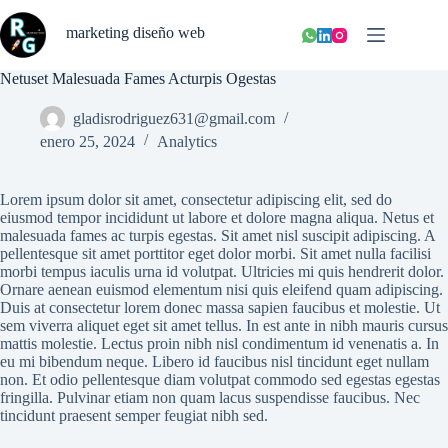
Saltar
al
marketing diseño web
contenido
Netuset Malesuada Fames Acturpis Ogestas
gladisrodriguez631@gmail.com
enero 25, 2024
Analytics
Lorem ipsum dolor sit amet, consectetur adipiscing elit, sed do
eiusmod tempor incididunt ut labore et dolore magna aliqua. Netus et
malesuada fames ac turpis egestas. Sit amet nisl suscipit adipiscing. A
pellentesque sit amet porttitor eget dolor morbi. Sit amet nulla facilisi
morbi tempus iaculis urna id volutpat. Ultricies mi quis hendrerit dolor.
Ornare aenean euismod elementum nisi quis eleifend quam adipiscing.
Duis at consectetur lorem donec massa sapien faucibus et molestie. Ut
sem viverra aliquet eget sit amet tellus. In est ante in nibh mauris cursus
mattis molestie. Lectus proin nibh nisl condimentum id venenatis a. In
eu mi bibendum neque. Libero id faucibus nisl tincidunt eget nullam
non. Et odio pellentesque diam volutpat commodo sed egestas egestas
fringilla. Pulvinar etiam non quam lacus suspendisse faucibus. Nec
tincidunt praesent semper feugiat nibh sed.