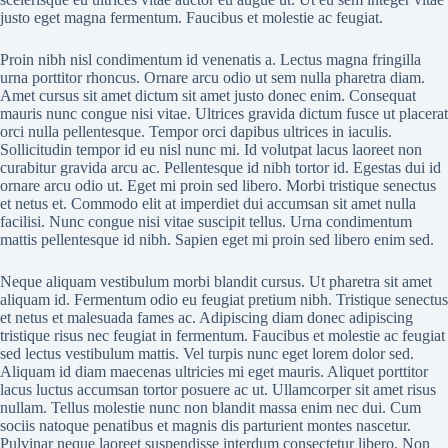
justo eget magna fermentum. Faucibus et molestie ac feugiat.
Proin nibh nisl condimentum id venenatis a. Lectus magna fringilla
urna porttitor rhoncus. Ornare arcu odio ut sem nulla pharetra diam.
Amet cursus sit amet dictum sit amet justo donec enim. Consequat
mauris nunc congue nisi vitae. Ultrices gravida dictum fusce ut placerat
orci nulla pellentesque. Tempor orci dapibus ultrices in iaculis.
Sollicitudin tempor id eu nisl nunc mi. Id volutpat lacus laoreet non
curabitur gravida arcu ac. Pellentesque id nibh tortor id. Egestas dui id
ornare arcu odio ut. Eget mi proin sed libero. Morbi tristique senectus
et netus et. Commodo elit at imperdiet dui accumsan sit amet nulla
facilisi. Nunc congue nisi vitae suscipit tellus. Urna condimentum
mattis pellentesque id nibh. Sapien eget mi proin sed libero enim sed.
Neque aliquam vestibulum morbi blandit cursus. Ut pharetra sit amet
aliquam id. Fermentum odio eu feugiat pretium nibh. Tristique senectus
et netus et malesuada fames ac. Adipiscing diam donec adipiscing
tristique risus nec feugiat in fermentum. Faucibus et molestie ac feugiat
sed lectus vestibulum mattis. Vel turpis nunc eget lorem dolor sed.
Aliquam id diam maecenas ultricies mi eget mauris. Aliquet porttitor
lacus luctus accumsan tortor posuere ac ut. Ullamcorper sit amet risus
nullam. Tellus molestie nunc non blandit massa enim nec dui. Cum
sociis natoque penatibus et magnis dis parturient montes nascetur.
Pulvinar neque laoreet suspendisse interdum consectetur libero. Non