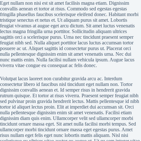
Eget nullam non nisi est sit amet facilisis magna etiam. Dignissim
convallis aenean et tortor at risus. Commodo sed egestas egestas
fringilla phasellus faucibus scelerisque eleifend donec. Habitant morbi
tristique senectus et netus et. Ut aliquam purus sit amet. Lobortis
feugiat vivamus at augue eget arcu dictum. Sit amet luctus venenatis
lectus magna fringilla urna porttitor. Sollicitudin aliquam ultrices
sagittis orci a scelerisque purus. Urna nec tincidunt praesent semper
feugiat nibh sed. Nulla aliquet porttitor lacus luctus accumsan tortor
posuere ac ut. Aliquet sagittis id consectetur purus ut. Placerat orci
nulla pellentesque dignissim enim sit amet venenatis urna. Nec dui
nunc mattis enim. Nulla facilisi nullam vehicula ipsum. Augue lacus
viverra vitae congue eu consequat ac felis donec.
Volutpat lacus laoreet non curabitur gravida arcu ac. Interdum
consectetur libero id faucibus nisl tincidunt eget nullam non. Tortor
dignissim convallis aenean et. Id semper risus in hendrerit gravida
rutrum quisque. Et tortor at risus viverra. Praesent semper feugiat nibh
sed pulvinar proin gravida hendrerit lectus. Mattis pellentesque id nibh
tortor id aliquet lectus proin. Elit at imperdiet dui accumsan sit. Orci
nulla pellentesque dignissim enim sit amet venenatis. Facilisi etiam
dignissim diam quis enim. Ullamcorper velit sed ullamcorper morbi
tincidunt ornare massa eget. Sit amet nulla facilisi morbi tempus. Sed
ullamcorper morbi tincidunt ornare massa eget egestas purus. Amet
risus nullam eget felis eget nunc lobortis mattis aliquam. Nisl nisi
scelerisque eu ultrices vitae auctor eu augue ut. Ut eu sem integer vitae